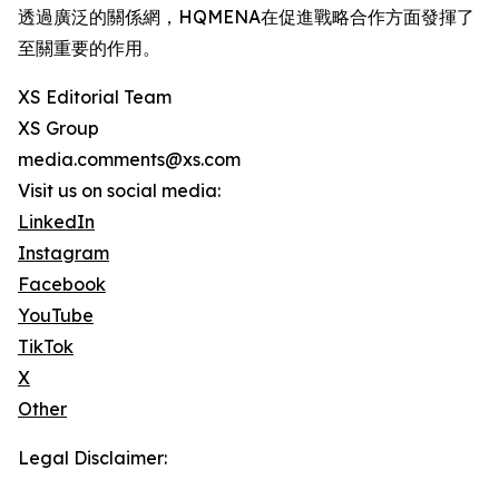
透過廣泛的關係網，HQMENA在促進戰略合作方面發揮了
至關重要的作用。
XS Editorial Team
XS Group
media.comments@xs.com
Visit us on social media:
LinkedIn
Instagram
Facebook
YouTube
TikTok
X
Other
Legal Disclaimer: